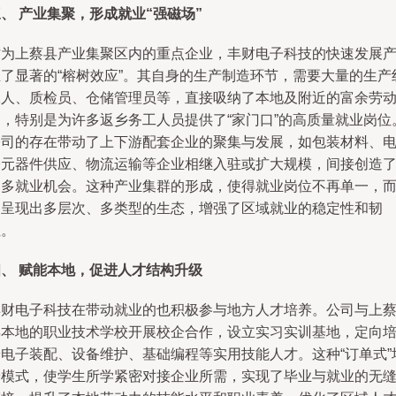
、 产业集聚，形成就业“强磁场”
作为上蔡县产业集聚区内的重点企业，丰财电子科技的快速发展
生了显著的“榕树效应”。其自身的生产制造环节，需要大量的生产
工人、质检员、仓储管理员等，直接吸纳了本地及附近的富余劳
力，特别是为许多返乡务工人员提供了“家门口”的高质量就业岗位
公司的存在带动了上下游配套企业的聚集与发展，如包装材料、
子元器件供应、物流运输等企业相继入驻或扩大规模，间接创造
更多就业机会。这种产业集群的形成，使得就业岗位不再单一，
是呈现出多层次、多类型的生态，增强了区域就业的稳定性和韧
性。
四、 赋能本地，促进人才结构升级
丰财电子科技在带动就业的也积极参与地方人才培养。公司与上
县本地的职业技术学校开展校企合作，设立实习实训基地，定向
养电子装配、设备维护、基础编程等实用技能人才。这种“订单式”
养模式，使学生所学紧密对接企业所需，实现了毕业与就业的无