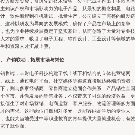
续投入研发资金，引进先进技术设备，公司已成功推出了多款具
自主知识产权和市场影响力的电子产品。从最初的概念构思、电
设计、软件编程到样机测试、批量生产，公司建立了完整的研发
条。这种以研发为导向的发展模式，确保了产品在市场上的竞争
力，也为企业持续发展奠定了坚实基础，从而创造了大量对专业
术人才的需求，吸引了电子工程、软件设计、工业设计等领域的
业生和资深人才汇聚上蔡。
二、 产销联动，拓展市场与岗位
在销售端，丰财电子科技构建了线上线下相结合的立体化营销网
络。线上，通过电商平台、社交媒体等渠道直接触达终端消费者
线下，则与多家经销商、零售商建立稳固合作关系，产品销往全
多个省市。蓬勃发展的销售业务，不仅带来了可观的经济效益，
直接催生了对市场营销、电商运营、客户服务、物流管理等多方
人才的需求。这些岗位门槛相对多元，既能容纳高学历的专业人
士，也能为当地受过中等职业教育的青年提供大量就业机会，有
拓宽了就业面。