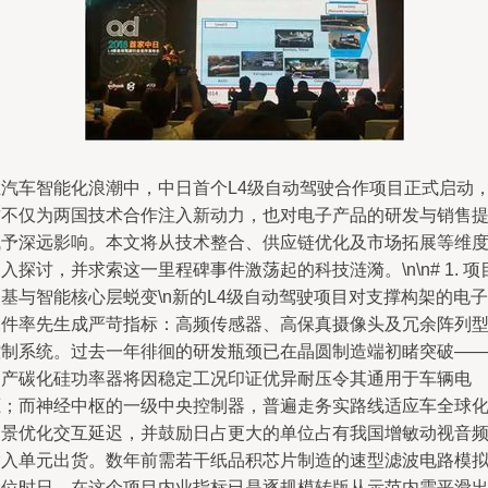
在汽车智能化浪潮中，中日首个L4级自动驾驶合作项目正式启动
这不仅为两国技术合作注入新动力，也对电子产品的研发与销售
赋予深远影响。本文将从技术整合、供应链优化及市场拓展等维
入探讨，并求索这一里程碑事件激荡起的科技涟漪。\n\n# 1. 项
基与智能核心层蜕变\n新的L4级自动驾驶项目对支撑构架的电子
元件率先生成严苛指标：高频传感器、高保真摄像头及冗余阵列
控制系统。过去一年徘徊的研发瓶颈已在晶圆制造端初睹突破—
国产碳化硅功率器将因稳定工况印证优异耐压令其通用于车辆电
驱；而神经中枢的一级中央控制器，普遍走务实路线适应车全球
场景优化交互延迟，并鼓励日占更大的单位占有我国增敏动视音
输入单元出货。数年前需若干纸品积芯片制造的速型滤波电路模
单位时日，在这个项目内业指标已是逐规模转版从示范内需平滑